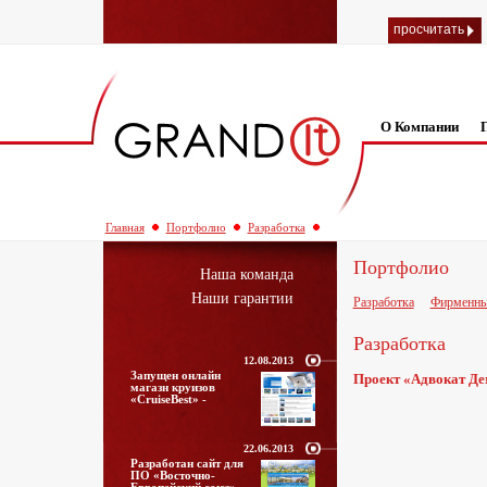
просчитать
О Компании
Главная
Портфолио
Разработка
Портфолио
Наша команда
Наши гарантии
Разработка
Фирменны
Разработка
12.08.2013
Запущен онлайн
Проект «Адвокат Д
магазн круизов
«CruiseBest» -
22.06.2013
Разработан сайт для
ПО «Восточно-