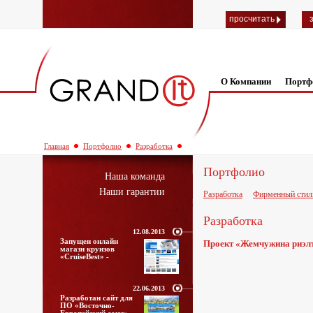
просчитать
О Компании
Портф
Главная
Портфолио
Разработка
Портфолио
Наша команда
Наши гарантии
Разработка
Фирменный стил
Разработка
12.08.2013
Запущен онлайн
Проект «Жемчужина риэл
магазн круизов
«CruiseBest» -
22.06.2013
Разработан сайт для
ПО «Восточно-